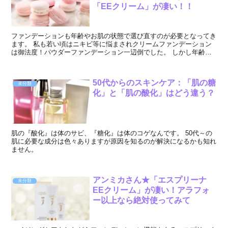
「EEクリーム」が凄い！！
ファンデーションも年齢やお肌の状態で選び直すのが必要となってき
ます。 私も若い頃はニキビ等に悩まされクリームファンデーション
は御法度！パウダーファンデーション一辺倒でした。 しかし年齢を
重ねるとパウダータイプは肌乾燥を招きカバ...
50代からのスキンケア：「肌の糖
未分類
化」と「肌の酸化」はどう違う？
肌の『酸化』は体のサビ、『糖化』は体のコゲなんです。 50代～の
肌に必要な成分は色々ありますが原因を知るのが解決になるかも知れ
ません。
アンミカさん★「エスプリーナ
未分類
EEクリーム」が凄い！アラフォ
ー以上なら絶対使ってみて