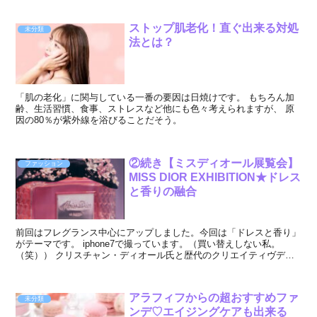
ストップ肌老化！直ぐ出来る対処
未分類
法とは？
「肌の老化」に関与している一番の要因は日焼けです。 もちろん加
齢、生活習慣、食事、ストレスなど他にも色々考えられますが、 原
因の80％が紫外線を浴びることだそう。
②続き【ミスディオール展覧会】
ファッション
MISS DIOR EXHIBITION★ドレス
と香りの融合
前回はフレグランス中心にアップしました。今回は「ドレスと香り」
がテーマです。 iphone7で撮っています。（買い替えしない私。
（笑）） クリスチャン・ディオール氏と歴代のクリエイティヴディ
レクター クリスチャン...
アラフィフからの超おすすめファ
未分類
ンデ♡エイジングケアも出来る