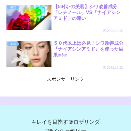
【50代~の美容】シワ改善成分
美容
「レチノール」VS「ナイアシン
アミド」の違い
2022.10.22
５０代以上は必見！シワ改善成分
美容
『ナイアシンアミド』を使った結
果￼￼
2022.10.22
スポンサーリンク
キレイを目指す＠ロザリンダ