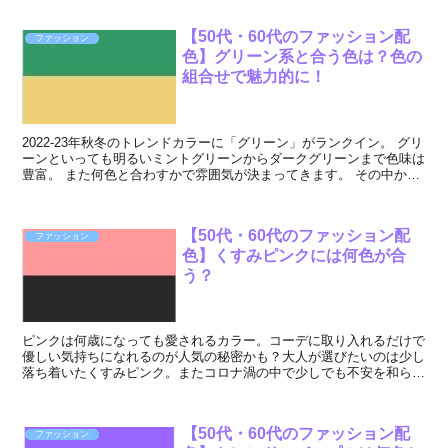
【50代・60代のファッション配
ファッション
色】グリーン系と合う色は？色の
組合せで魅力的に！
2022-23年秋冬のトレンドカラーに「グリーン」がランクイン。 グリ
ーンといっても明るいミントグリーンからダークグリーンまで色味は
豊富。 また何色と合わすかで雰囲気が決まってきます。 その中から
アラフィフ~ 、50代、...
【50代・60代のファッション配
ファッション
色】くすみピンクには何色が合
う？
ピンクは何歳になっても愛されるカラー。コーデに取り入れるだけで
優しい気持ちになれるのが人気の秘密かも？大人が選びたいのは少し
落ち着いたくすみピンク。またコロナ渦の中で少しでも不安を和らげ
たい気持ちがピンクに求められているとも言えますね。早...
【50代・60代のファッション配
ファッション